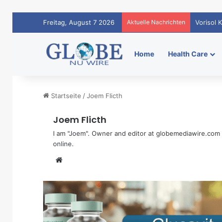
Freitag, August 7 2026
Aktuelle Nachrichten
Vorisol 
Home
Health Care
Startseite
/
Joem Flicth
Joem Flicth
I am "Joem". Owner and editor at globemediawire.com 
online.
Webseite