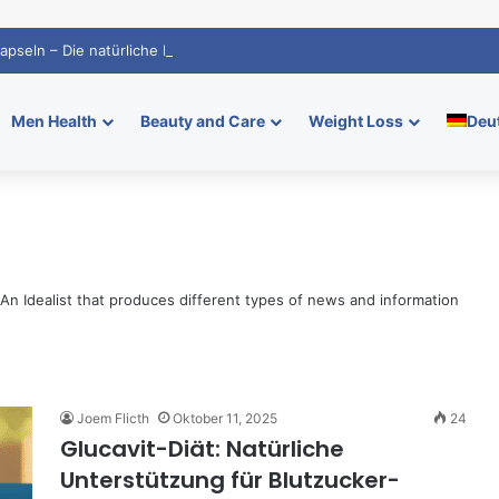
Kapseln – Die natürliche Lösung für Ihren Stoffwechsel
Men Health
Beauty and Care
Weight Loss
Deu
An Idealist that produces different types of news and information
Joem Flicth
Oktober 11, 2025
24
Glucavit-Diät: Natürliche
Unterstützung für Blutzucker-