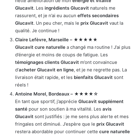
nette amélioration de mon
énergie et vitalité
Glucavit
. Les
ingrédients Glucavit
naturels me
rassurent, et je n’ai eu aucun
effets secondaires
Glucavit
. Un peu cher, mais le
prix Glucavit
vaut la
qualité. Je continue !
Claire Lefèvre, Marseille – ★★★★★
Glucavit cure naturelle
a changé ma routine ! J’ai plus
d’énergie et moins de coups de fatigue. Les
témoignages clients Glucavit
m’ont convaincue
d’
acheter Glucavit en ligne
, et je ne regrette pas. La
livraison était rapide, et les
bienfaits Glucavit
sont
réels !
Antoine Morel, Bordeaux – ★★★★☆
En tant que sportif, j’apprécie
Glucavit supplément
santé
pour son soutien à ma vitalité. Les
avis
Glucavit
sont justifiés : je me sens plus alerte et mes
fringales ont diminué. J’espère que le
prix Glucavit
restera abordable pour continuer cette
cure naturelle