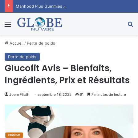
Manhood Plus Gummies Avis – Bienfaits, Ingrédients, Prix et Résultats Naturels
Menu
R
Accueil
/
Perte de poids
Perte de poids
Glucofit Avis – Bienfaits,
Ingrédients, Prix et Résultats
Joem Flicth
septembre 18, 2025
91
7 minutes de lecture